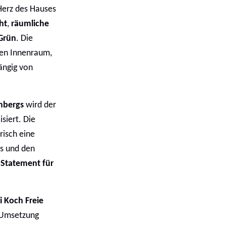
 Herz des Hauses
ht
,
räumliche
Grün
. Die
sen Innenraum,
gängig von
mbergs
wird der
isiert. Die
risch eine
us und den
s
Statement für
i Koch Freie
e Umsetzung