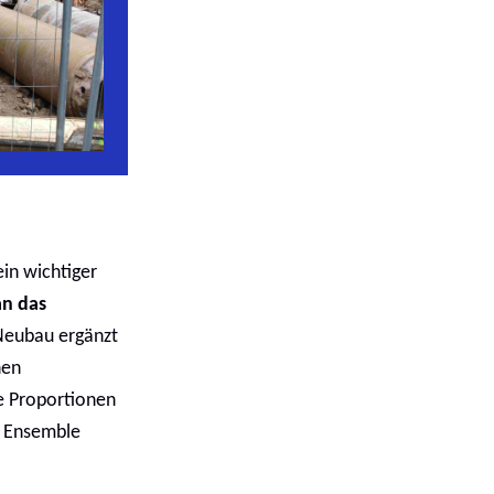
in wichtiger
an das
Neubau ergänzt
nen
ie Proportionen
s Ensemble