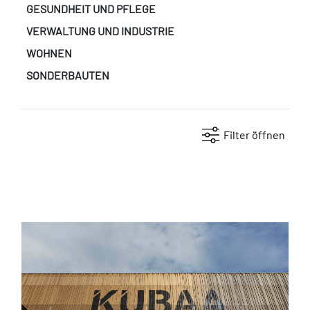
GESUNDHEIT UND PFLEGE
VERWALTUNG UND INDUSTRIE
WOHNEN
SONDERBAUTEN
Regionen
Filter öffnen
Stuttgart
Bremen
München
Karlsruhe
Wiesbaden
Erfurt
Hannover
Baubüro
Freiburg
Augsburg
Düsseldorf
Würzburg
NürnbergX
Köln