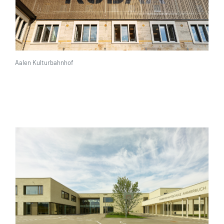
Hamburg
Regensburg
Nürnberg
Heilbronn
Aalen
Leipzig Volkshausgarten Ver.di
Tübingen
Aalen Kulturbahnhof
Leipzig
Konstanz
Münster
Berlin
Ulm
Heidelberg
Frankfurt
Status
Fertiggestellt
In Planung
Im Bau
Typ